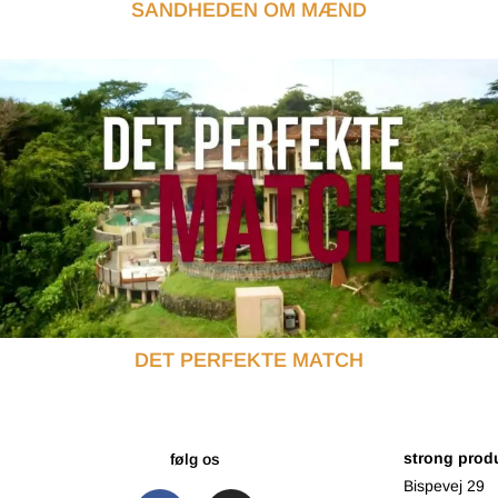
SANDHEDEN OM MÆND
DET PERFEKTE MATCH
strong prod
følg os
Bispevej 29