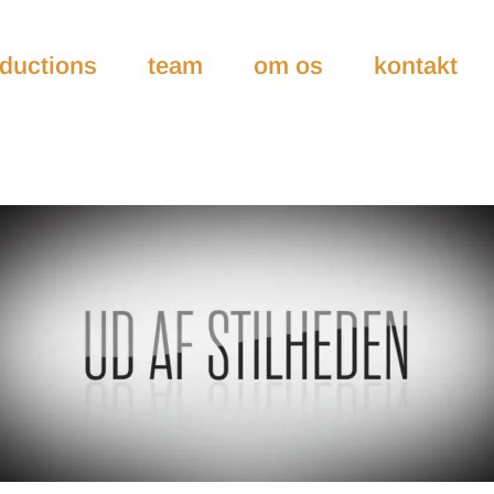
ductions
team
om os
kontakt