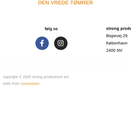
DEN VREDE TØMRER
strong prod
følg os
Bispevej 29
København
2400 NV
copyright © 2026 strong productions a/s
hello from
cosmosites