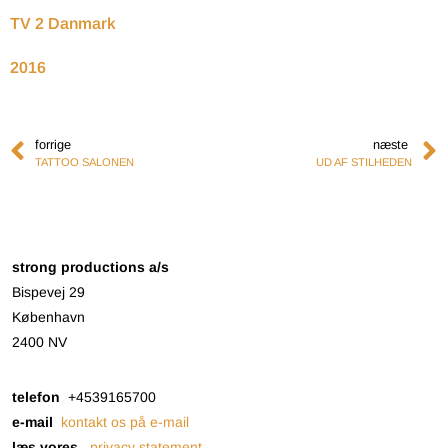
TV 2 Danmark
2016
forrige
næste
TATTOO SALONEN
UD AF STILHEDEN
strong productions a/s
Bispevej 29
København
2400 NV
telefon
+4539165700
e-mail
kontakt os på e-mail
læs vores
privacy statement