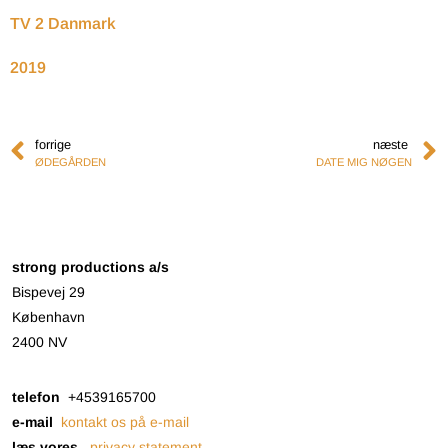
TV 2 Danmark
2019
forrige
næste
ØDEGÅRDEN
DATE MIG NØGEN
strong productions a/s
Bispevej 29
København
2400 NV
telefon
+4539165700
e-mail
kontakt os på e-mail
læs vores
privacy statement