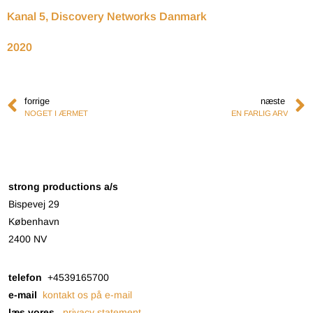
Kanal 5, Discovery Networks Danmark
2020
forrige
næste
NOGET I ÆRMET
EN FARLIG ARV
strong productions a/s
Bispevej 29
København
2400 NV
telefon
+4539165700
e-mail
kontakt os på e-mail
læs vores
privacy statement