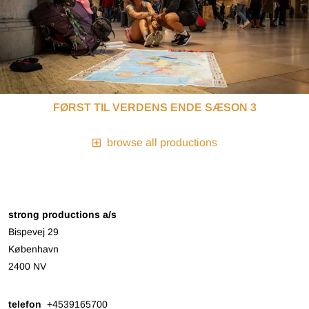
FØRST TIL VERDENS ENDE SÆSON 3
browse all productions
strong productions a/s
Bispevej 29
København
2400 NV
telefon
+4539165700