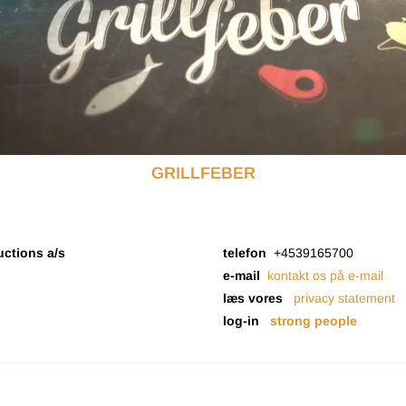
GRILLFEBER
uctions a/s
telefon
+4539165700
e-mail
kontakt os på e-mail
læs vores
privacy statement
log-in
strong people