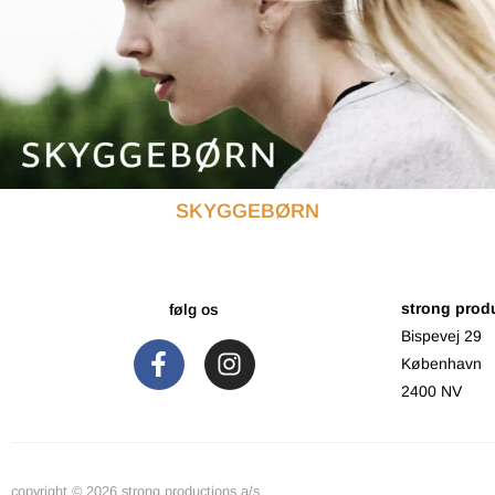
SKYGGEBØRN
strong prod
følg os
Bispevej 29
København
2400 NV
copyright © 2026 strong productions a/s