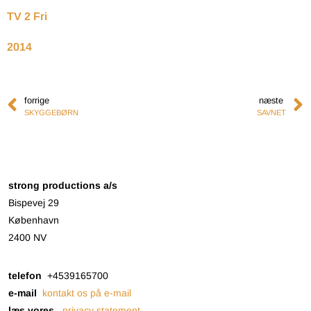
TV 2 Fri
2014
forrige
næste
SKYGGEBØRN
SAVNET
strong productions a/s
Bispevej 29
København
2400 NV
telefon
+4539165700
e-mail
kontakt os på e-mail
læs vores
privacy statement