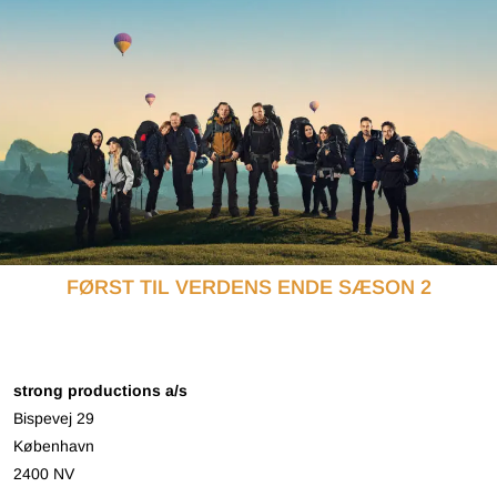
FØRST TIL VERDENS ENDE SÆSON 2
strong productions a/s
Bispevej 29
København
2400 NV