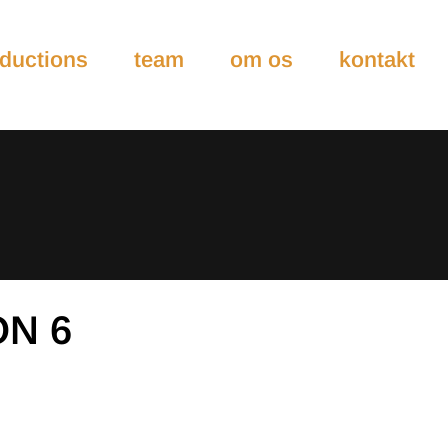
ductions
team
om os
kontakt
ON 6