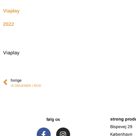
Viaplay
2022
Viaplay
forrige
VI DRUKNER I ROD
strong prod
følg os
Bispevej 29
København