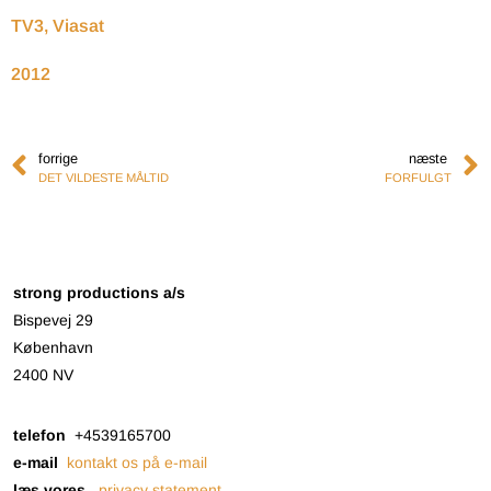
TV3, Viasat
2012
forrige
næste
DET VILDESTE MÅLTID
FORFULGT
strong productions a/s
Bispevej 29
København
2400 NV
telefon
+4539165700
e-mail
kontakt os på e-mail
læs vores
privacy statement